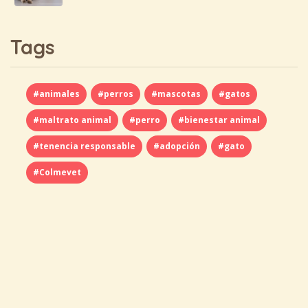
Tags
#animales
#perros
#mascotas
#gatos
#maltrato animal
#perro
#bienestar animal
#tenencia responsable
#adopción
#gato
#Colmevet