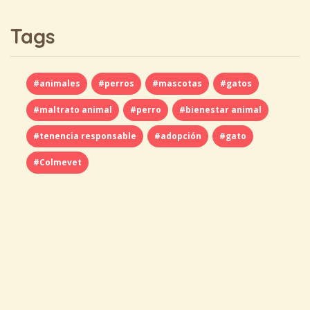
Tags
#animales
#perros
#mascotas
#gatos
#maltrato animal
#perro
#bienestar animal
#tenencia responsable
#adopción
#gato
#Colmevet