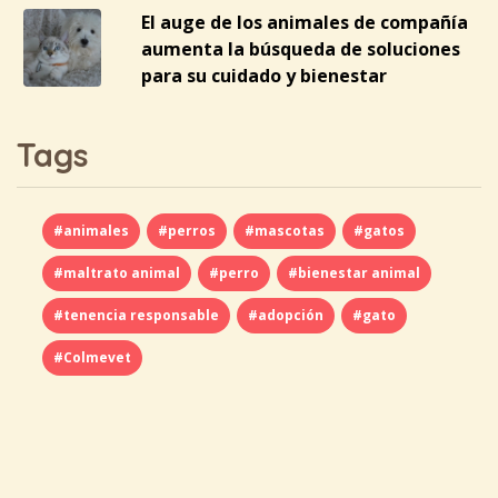
El auge de los animales de compañía
aumenta la búsqueda de soluciones
para su cuidado y bienestar
Tags
#animales
#perros
#mascotas
#gatos
#maltrato animal
#perro
#bienestar animal
#tenencia responsable
#adopción
#gato
#Colmevet