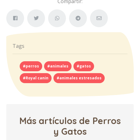
Compartir:
Tags
#perros
#animales
#gatos
#Royal canin
#animales estresados
Más artículos de Perros
y Gatos