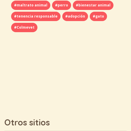
#maltrato animal
#perro
#bienestar animal
#tenencia responsable
#adopción
#gato
#Colmevet
Otros sitios