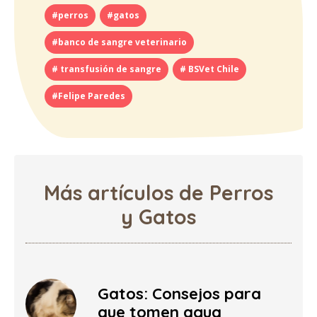
#perros
#gatos
#banco de sangre veterinario
# transfusión de sangre
# BSVet Chile
#Felipe Paredes
Más artículos de Perros
y Gatos
Gatos: Consejos para
que tomen agua