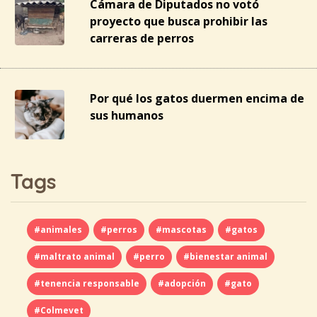
Cámara de Diputados no votó
proyecto que busca prohibir las
carreras de perros
Por qué los gatos duermen encima de
sus humanos
Tags
#animales
#perros
#mascotas
#gatos
#maltrato animal
#perro
#bienestar animal
#tenencia responsable
#adopción
#gato
#Colmevet