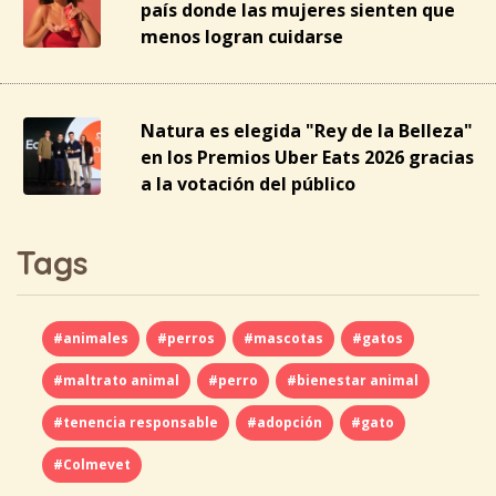
país donde las mujeres sienten que
menos logran cuidarse
Natura es elegida "Rey de la Belleza"
en los Premios Uber Eats 2026 gracias
a la votación del público
Tags
#animales
#perros
#mascotas
#gatos
#maltrato animal
#perro
#bienestar animal
#tenencia responsable
#adopción
#gato
#Colmevet