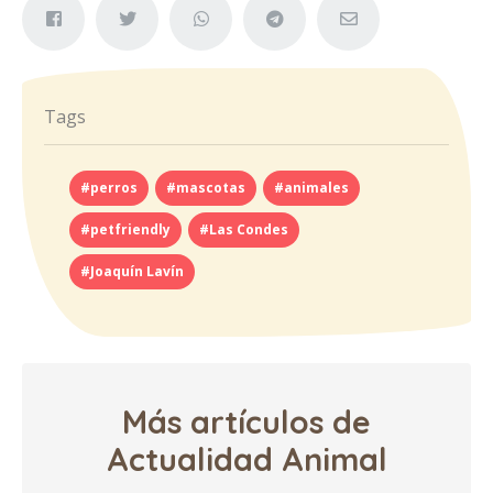
Tags
#perros
#mascotas
#animales
#petfriendly
#Las Condes
#Joaquín Lavín
Más artículos de
Actualidad Animal