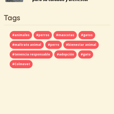
Tags
#animales
#perros
#mascotas
#gatos
#maltrato animal
#perro
#bienestar animal
#tenencia responsable
#adopción
#gato
#Colmevet