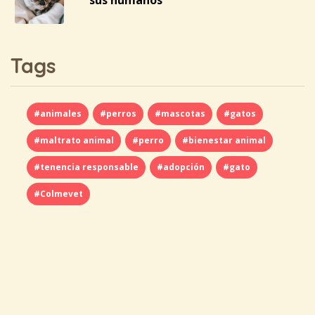
sus humanos
Tags
#animales
#perros
#mascotas
#gatos
#maltrato animal
#perro
#bienestar animal
#tenencia responsable
#adopción
#gato
#Colmevet