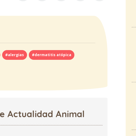
#alergias
#dermatitis atópica
de Actualidad Animal