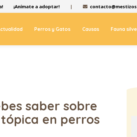
a!
¡Anímate a adoptar!
|
contacto@mestizos.
ctualidad
Perros y Gatos
Causas
Fauna silv
ebes saber sobre
atópica en perros