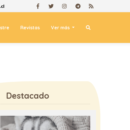
cl
estre
Revistas
Ver más
Destacado