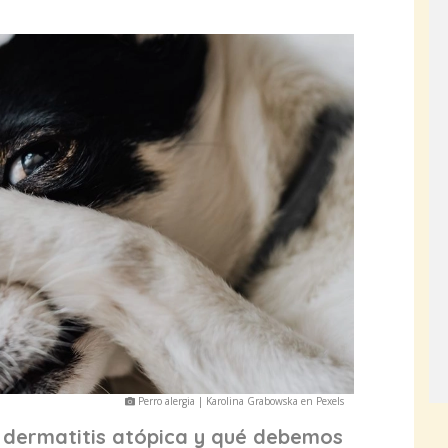
Perro alergia | Karolina Grabowska en Pexels
dermatitis atópica y qué debemos