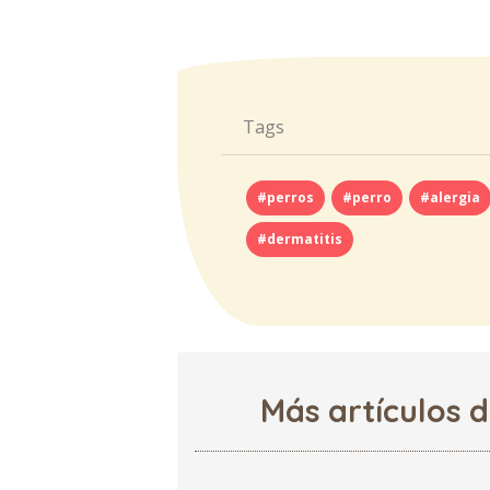
Tags
#perros
#perro
#alergia
#dermatitis
Más artículos 