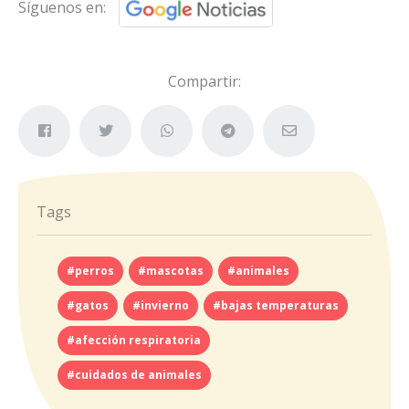
Síguenos en:
Compartir:
Tags
#perros
#mascotas
#animales
#gatos
#invierno
#bajas temperaturas
#afección respiratoria
#cuidados de animales