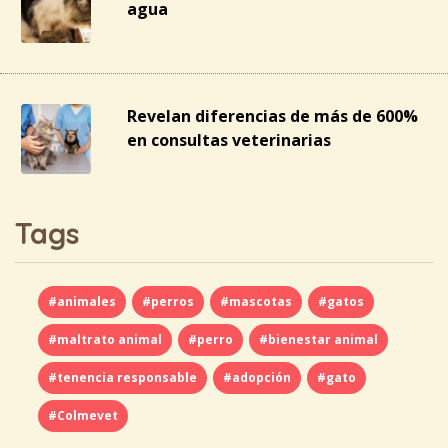
agua
Revelan diferencias de más de 600%
en consultas veterinarias
Tags
#animales
#perros
#mascotas
#gatos
#maltrato animal
#perro
#bienestar animal
#tenencia responsable
#adopción
#gato
#Colmevet