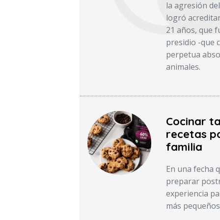
la agresión del
logró acredita
21 años, que f
presidio -que c
perpetua absol
animales.
Cocinar ta
recetas pa
familia
En una fecha q
preparar post
experiencia par
más pequeños y