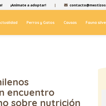
a!
¡Anímate a adoptar!
|
contacto@mestizos.
ctualidad
Perros y Gatos
Causas
Fauna silv
hilenos
en encuentro
o sobre nutrición