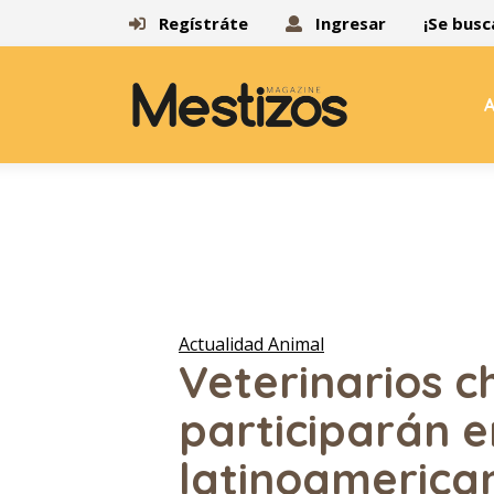
Regístráte
Ingresar
¡Se busc
A
Actualidad Animal
Veterinarios c
participarán 
latinoamerican