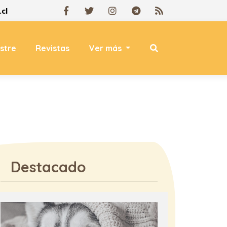
cl
estre
Revistas
Ver más
Destacado