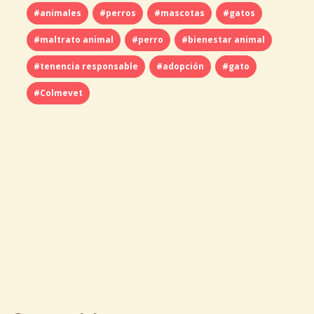
#animales
#perros
#mascotas
#gatos
#maltrato animal
#perro
#bienestar animal
#tenencia responsable
#adopción
#gato
#Colmevet