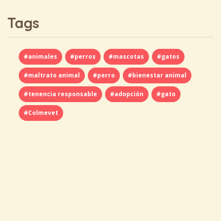
Tags
#animales
#perros
#mascotas
#gatos
#maltrato animal
#perro
#bienestar animal
#tenencia responsable
#adopción
#gato
#Colmevet