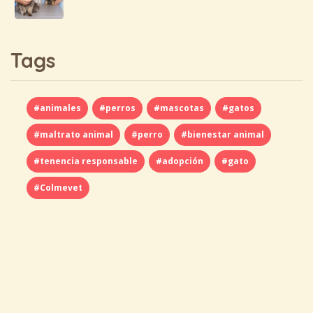
Tags
#animales
#perros
#mascotas
#gatos
#maltrato animal
#perro
#bienestar animal
#tenencia responsable
#adopción
#gato
#Colmevet