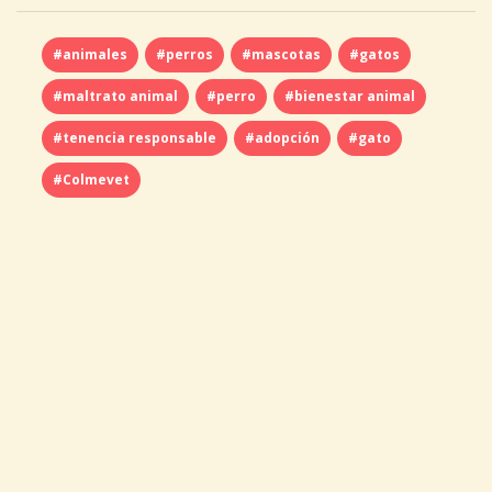
#animales
#perros
#mascotas
#gatos
#maltrato animal
#perro
#bienestar animal
#tenencia responsable
#adopción
#gato
#Colmevet