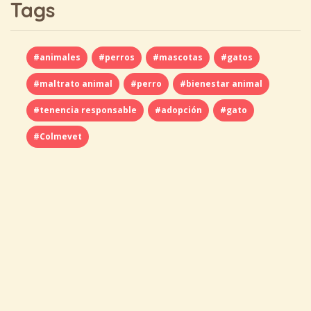
Tags
#animales
#perros
#mascotas
#gatos
#maltrato animal
#perro
#bienestar animal
#tenencia responsable
#adopción
#gato
#Colmevet