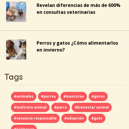
Revelan diferencias de más de 600%
en consultas veterinarias
Perros y gatos ¿Cómo alimentarlos
en invierno?
Tags
#animales
#perros
#mascotas
#gatos
#maltrato animal
#perro
#bienestar animal
#tenencia responsable
#adopción
#gato