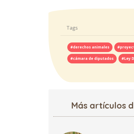
Tags
#derechos animales
#proyect
#cámara de diputados
#Ley 
Más artículos 