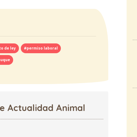
o de ley
#permiso laboral
Duque
de Actualidad Animal