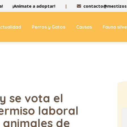
a!
¡Anímate a adoptar!
|
contacto@mestizos.
ctualidad
Perros y Gatos
Causas
Fauna silv
 se vota el
ermiso laboral
 animales de