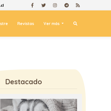
cl
estre
Revistas
Ver más
Destacado