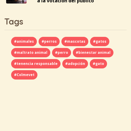
a la votación del público
Tags
#animales
#perros
#mascotas
#gatos
#maltrato animal
#perro
#bienestar animal
#tenencia responsable
#adopción
#gato
#Colmevet