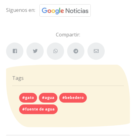
Síguenos en:
Compartir:
Tags
#gato
#agua
#bebedero
#fuente de agua