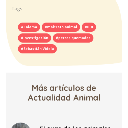
Tags
#Calama
#maltrato animal
#PDI
#investigación
#perros quemados
#Sebastián Videla
Más artículos de
Actualidad Animal