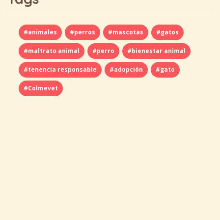
#animales
#perros
#mascotas
#gatos
#maltrato animal
#perro
#bienestar animal
#tenencia responsable
#adopción
#gato
#Colmevet