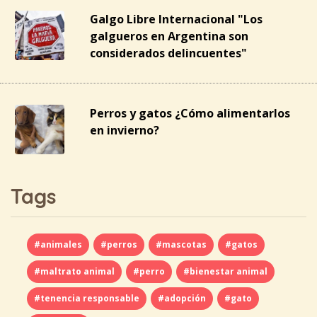
Galgo Libre Internacional "Los
galgueros en Argentina son
considerados delincuentes"
Perros y gatos ¿Cómo alimentarlos
en invierno?
Tags
#animales
#perros
#mascotas
#gatos
#maltrato animal
#perro
#bienestar animal
#tenencia responsable
#adopción
#gato