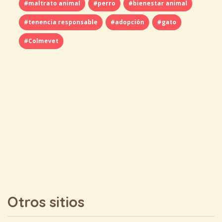
#maltrato animal
#perro
#bienestar animal
#tenencia responsable
#adopción
#gato
#Colmevet
Otros sitios