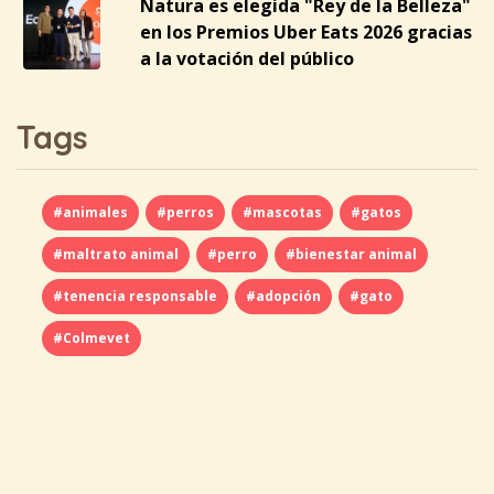
Natura es elegida "Rey de la Belleza"
en los Premios Uber Eats 2026 gracias
a la votación del público
Tags
#animales
#perros
#mascotas
#gatos
#maltrato animal
#perro
#bienestar animal
#tenencia responsable
#adopción
#gato
#Colmevet