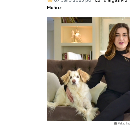
07 Julio 2025 por
Carla Ingus Mar
Muñoz .
Peka, Ing