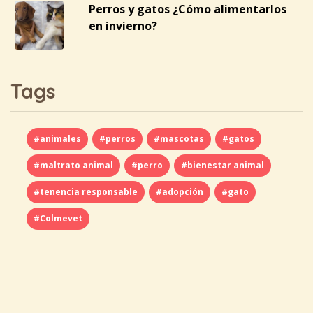
Perros y gatos ¿Cómo alimentarlos
en invierno?
Tags
#animales
#perros
#mascotas
#gatos
#maltrato animal
#perro
#bienestar animal
#tenencia responsable
#adopción
#gato
#Colmevet