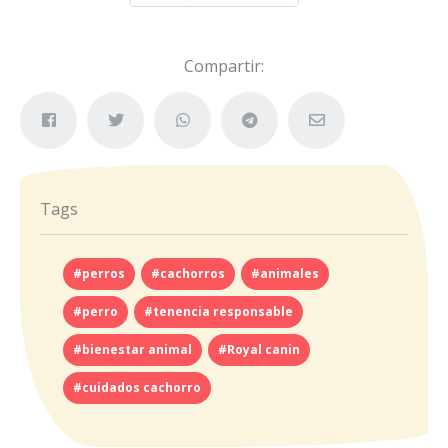
Compartir:
Tags
#perros
#cachorros
#animales
#perro
#tenencia responsable
#bienestar animal
#Royal canin
#cuidados cachorro