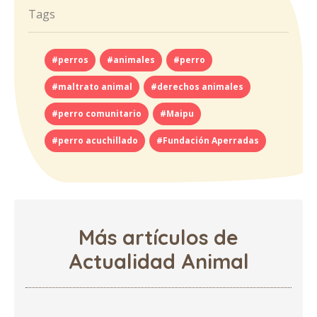
Tags
#perros
#animales
#perro
#maltrato animal
#derechos animales
#perro comunitario
#Maipu
#perro acuchillado
#Fundación Aperradas
Más artículos de
Actualidad Animal