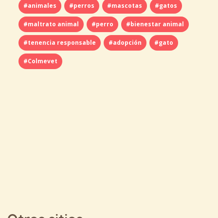
#animales
#perros
#mascotas
#gatos
#maltrato animal
#perro
#bienestar animal
#tenencia responsable
#adopción
#gato
#Colmevet