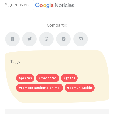
Síguenos en:
Compartir:
Tags
#perros
#mascotas
#gatos
#comportamiento animal
#comunicación