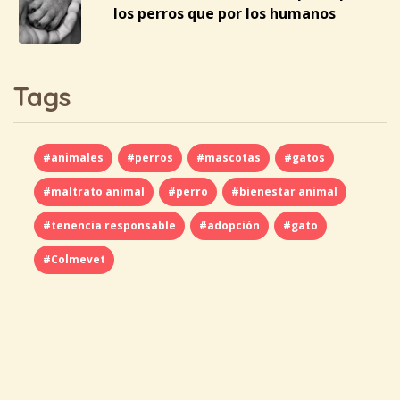
los perros que por los humanos
Tags
#animales
#perros
#mascotas
#gatos
#maltrato animal
#perro
#bienestar animal
#tenencia responsable
#adopción
#gato
#Colmevet