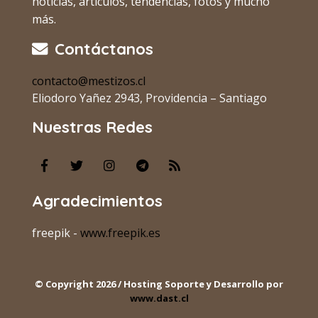
noticias, artículos, tendencias, fotos y mucho
más.
Contáctanos
contacto@mestizos.cl
Eliodoro Yañez 2943, Providencia – Santiago
Nuestras Redes
Agradecimientos
freepik -
www.freepik.es
© Copyright 2026 / Hosting Soporte y Desarrollo por
www.dast.cl