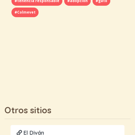
#tenencia responsable
#adopción
#gato
#Colmevet
Otros sitios
El Diván