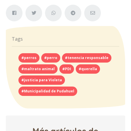
Tags
#perros
#perro
#tenencia responsable
#maltrato animal
#PDI
#querella
#justicia para Violeta
#Municipalidad de Pudahuel
Más artículos de