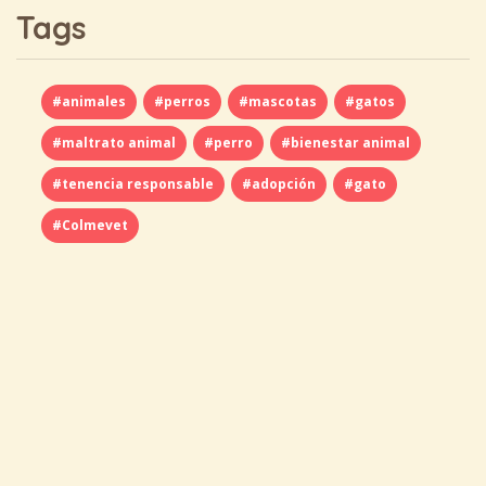
Tags
#animales
#perros
#mascotas
#gatos
#maltrato animal
#perro
#bienestar animal
#tenencia responsable
#adopción
#gato
#Colmevet