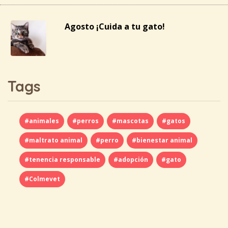
Agosto ¡Cuida a tu gato!
Tags
#animales
#perros
#mascotas
#gatos
#maltrato animal
#perro
#bienestar animal
#tenencia responsable
#adopción
#gato
#Colmevet