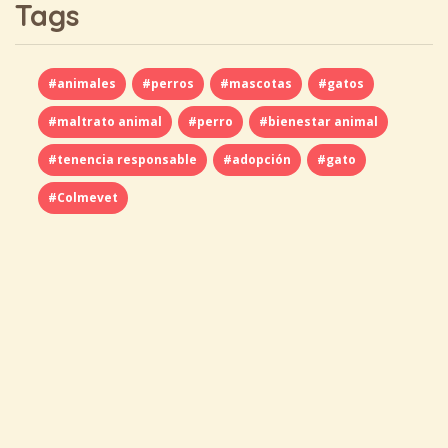
Tags
#animales
#perros
#mascotas
#gatos
#maltrato animal
#perro
#bienestar animal
#tenencia responsable
#adopción
#gato
#Colmevet