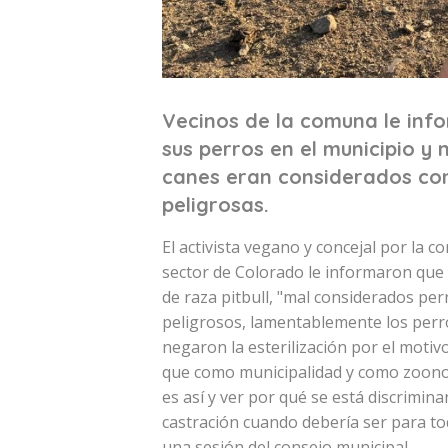
Vecinos de la comuna le info
sus perros en el municipio y 
canes eran considerados co
peligrosas.
El activista vegano y concejal por la 
sector de Colorado le informaron que q
de raza pitbull, "mal considerados per
peligrosos, lamentablemente los perro
negaron la esterilización por el moti
que como municipalidad y como zoonos
es así y ver por qué se está discrimina
castración cuando debería ser para to
una sesión del consejo municipal.