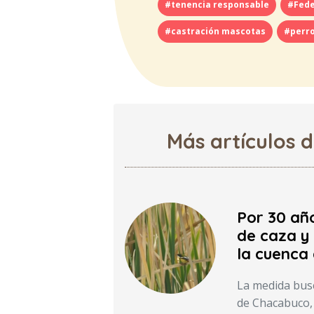
#tenencia responsable
#Fede
#castración mascotas
#perro
Más artículos 
Por 30 añ
de caza y 
la cuenca
La medida busc
de Chacabuco, 