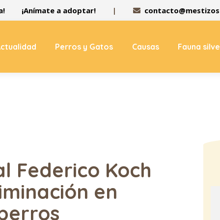
a!
¡Anímate a adoptar!
|
contacto@mestizos.
ctualidad
Perros y Gatos
Causas
Fauna silv
al Federico Koch
iminación en
perros