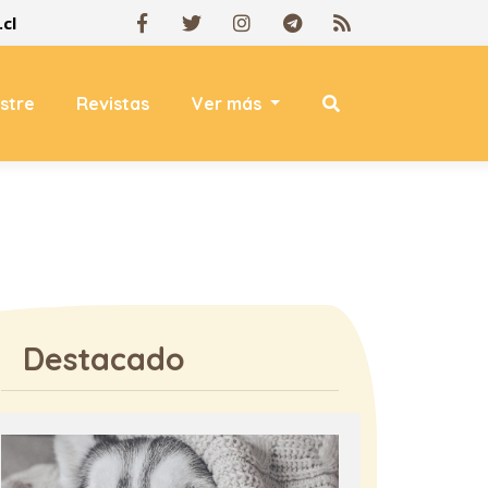
cl
estre
Revistas
Ver más
Destacado