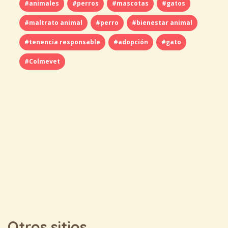
#animales
#perros
#mascotas
#gatos
#maltrato animal
#perro
#bienestar animal
#tenencia responsable
#adopción
#gato
#Colmevet
Otros sitios