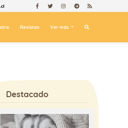
cl
estre
Revistas
Ver más
Destacado