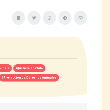
Videla
#Justicia en Chile
#Protección de Derechos Animales