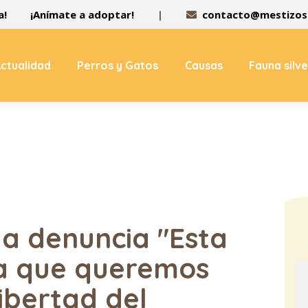
a!
¡Anímate a adoptar!
|
contacto@mestizos.
ctualidad
Perros y Gatos
Causas
Fauna silv
la denuncia "Esta
cia que queremos
libertad del