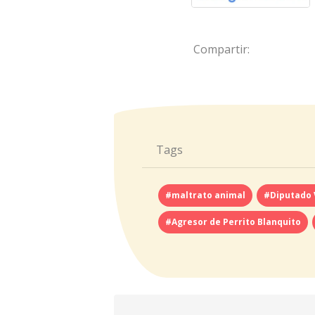
Compartir:
Tags
#maltrato animal
#Diputado 
#Agresor de Perrito Blanquito