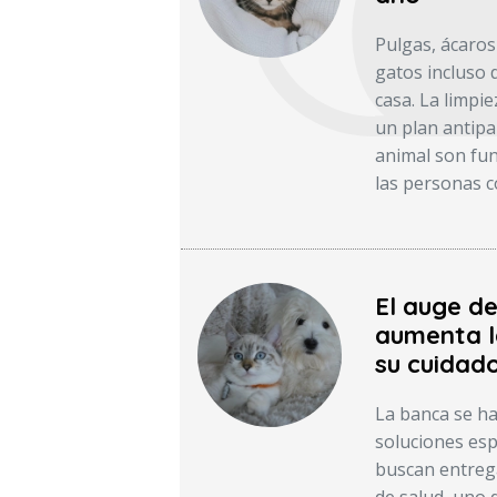
Pulgas, ácaros
gatos incluso 
casa. La limpie
un plan antipar
animal son fun
las personas c
El auge d
aumenta l
su cuidado
La banca se ha
soluciones esp
buscan entreg