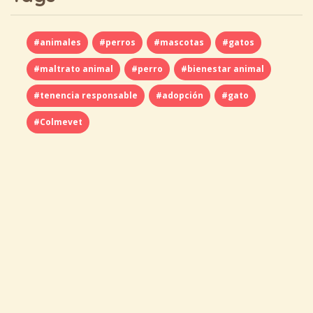
#animales
#perros
#mascotas
#gatos
#maltrato animal
#perro
#bienestar animal
#tenencia responsable
#adopción
#gato
#Colmevet