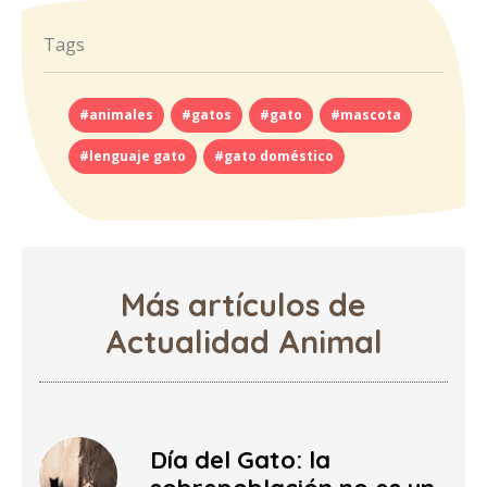
Tags
#animales
#gatos
#gato
#mascota
#lenguaje gato
#gato doméstico
Más artículos de
Actualidad Animal
Día del Gato: la