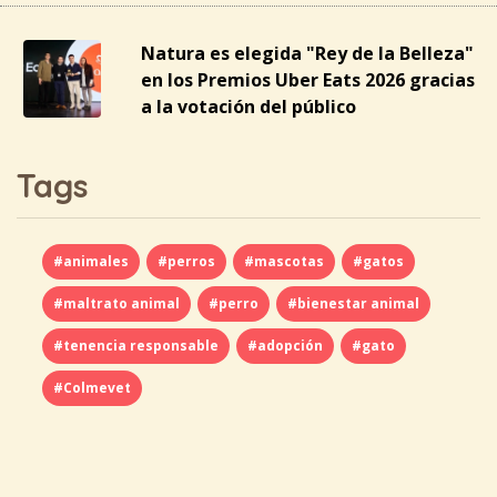
Natura es elegida "Rey de la Belleza"
en los Premios Uber Eats 2026 gracias
a la votación del público
Tags
#animales
#perros
#mascotas
#gatos
#maltrato animal
#perro
#bienestar animal
#tenencia responsable
#adopción
#gato
#Colmevet