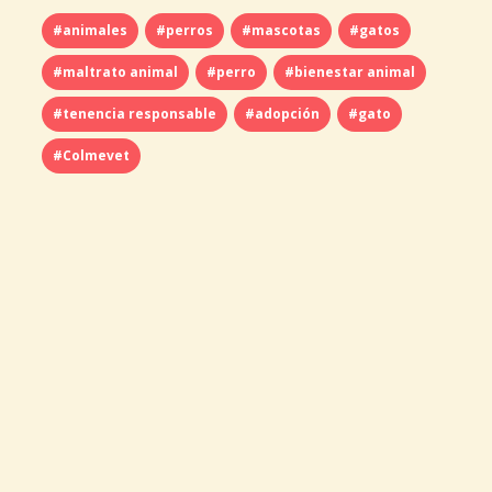
#animales
#perros
#mascotas
#gatos
#maltrato animal
#perro
#bienestar animal
#tenencia responsable
#adopción
#gato
#Colmevet