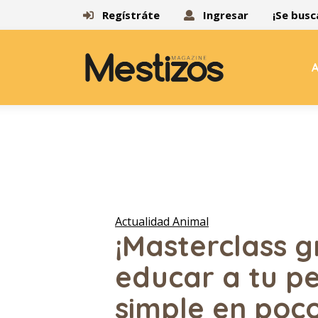
Regístráte
Ingresar
¡Se busc
A
Actualidad Animal
¡Masterclass g
educar a tu p
simple en poco