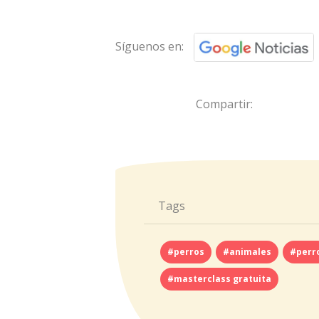
Síguenos en:
Compartir:
Tags
#perros
#animales
#perr
#masterclass gratuita