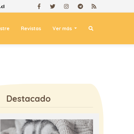
cl
estre
Revistas
Ver más
Destacado