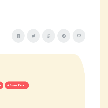
o
#Buen Perro