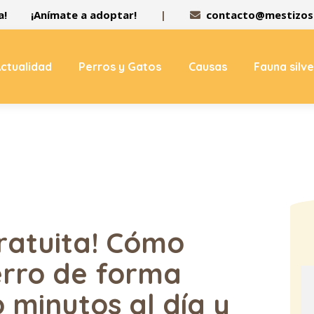
a!
¡Anímate a adoptar!
|
contacto@mestizos.
ctualidad
Perros y Gatos
Causas
Fauna silv
ratuita! Cómo
erro de forma
 minutos al día y