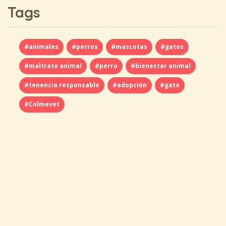
Tags
#animales
#perros
#mascotas
#gatos
#maltrato animal
#perro
#bienestar animal
#tenencia responsable
#adopción
#gato
#Colmevet