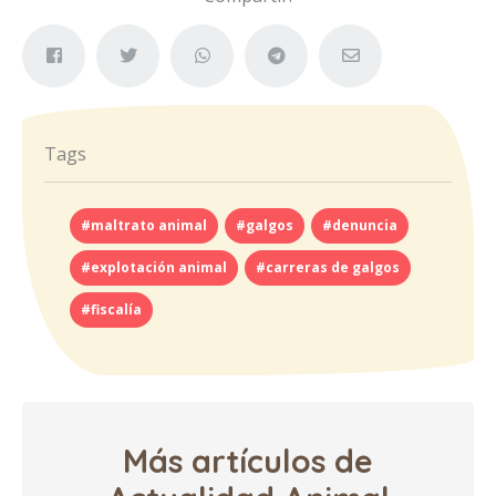
Tags
#maltrato animal
#galgos
#denuncia
#explotación animal
#carreras de galgos
#fiscalía
Más artículos de