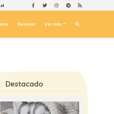
cl
estre
Revistas
Ver más
Destacado