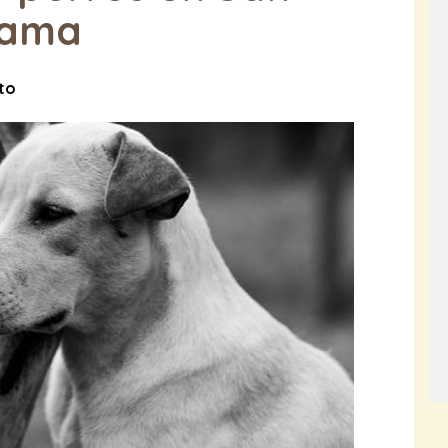
cama
to