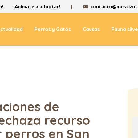
a!
¡Anímate a adoptar!
|
contacto@mestizos.
ctualidad
Perros y Gatos
Causas
Fauna silv
aciones de
echaza recurso
r perros en San