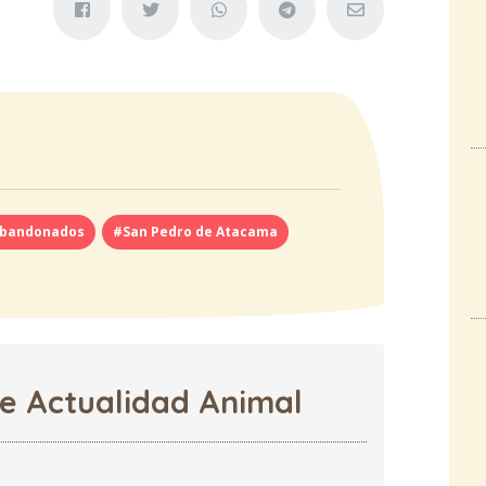
abandonados
#San Pedro de Atacama
de Actualidad Animal