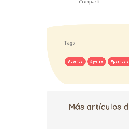
Compartir:
Tags
#perros
#perro
#perros 
Más artículos 