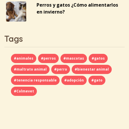
Perros y gatos ¿Cómo alimentarlos
en invierno?
Tags
#animales
#perros
#mascotas
#gatos
#maltrato animal
#perro
#bienestar animal
#tenencia responsable
#adopción
#gato
#Colmevet