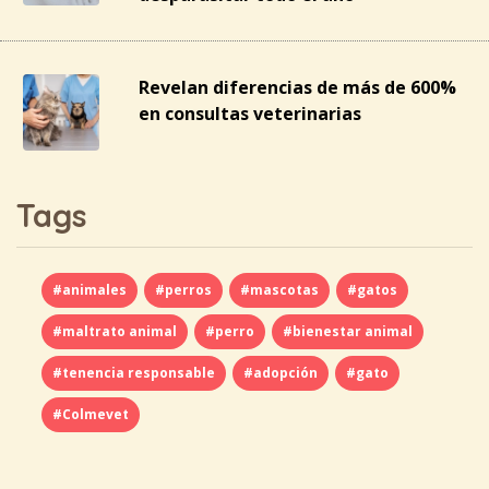
Revelan diferencias de más de 600%
en consultas veterinarias
Tags
#animales
#perros
#mascotas
#gatos
#maltrato animal
#perro
#bienestar animal
#tenencia responsable
#adopción
#gato
#Colmevet