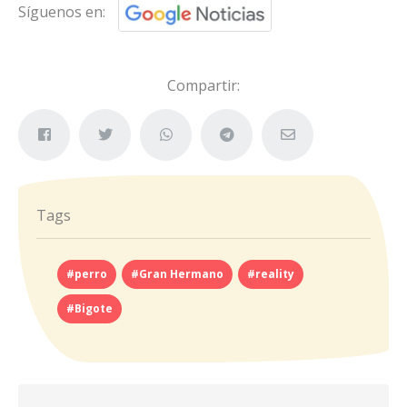
Síguenos en:
Compartir:
Tags
#perro
#Gran Hermano
#reality
#Bigote