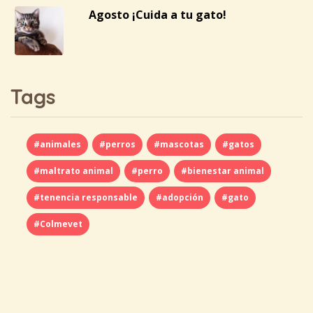
Agosto ¡Cuida a tu gato!
Tags
#animales
#perros
#mascotas
#gatos
#maltrato animal
#perro
#bienestar animal
#tenencia responsable
#adopción
#gato
#Colmevet