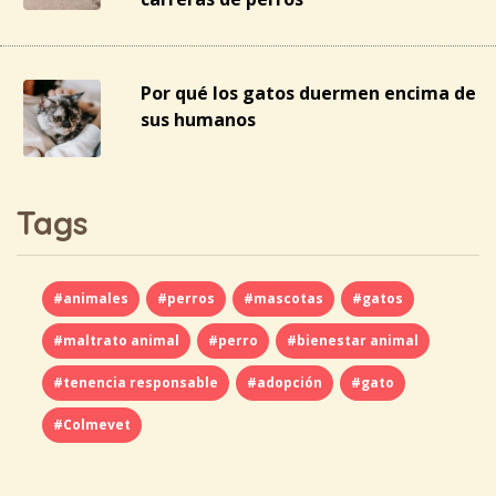
Por qué los gatos duermen encima de
sus humanos
Tags
#animales
#perros
#mascotas
#gatos
#maltrato animal
#perro
#bienestar animal
#tenencia responsable
#adopción
#gato
#Colmevet