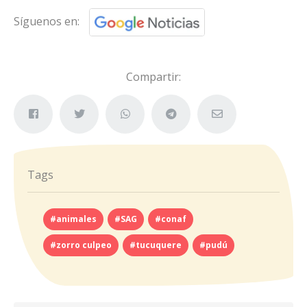
Síguenos en:
Compartir:
Tags
#animales
#SAG
#conaf
#zorro culpeo
#tucuquere
#pudú