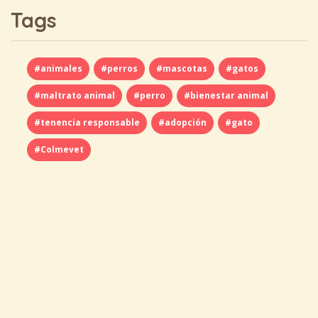
Tags
#animales
#perros
#mascotas
#gatos
#maltrato animal
#perro
#bienestar animal
#tenencia responsable
#adopción
#gato
#Colmevet