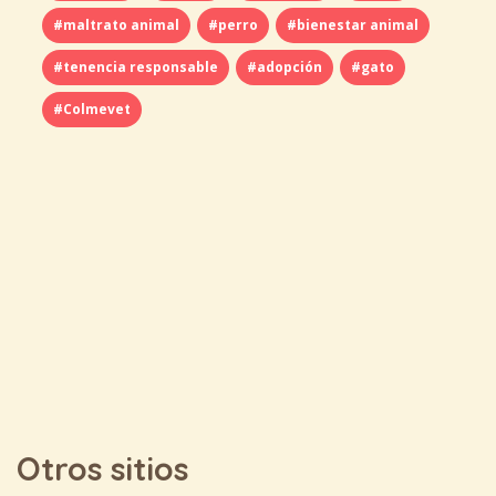
#maltrato animal
#perro
#bienestar animal
#tenencia responsable
#adopción
#gato
#Colmevet
Otros sitios