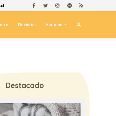
cl
estre
Revistas
Ver más
Destacado