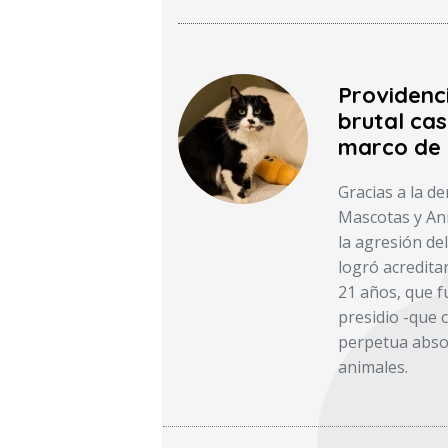
Providenc
brutal cas
marco de 
Gracias a la d
Mascotas y Ani
la agresión del
logró acredita
21 años, que f
presidio -que c
perpetua absol
animales.