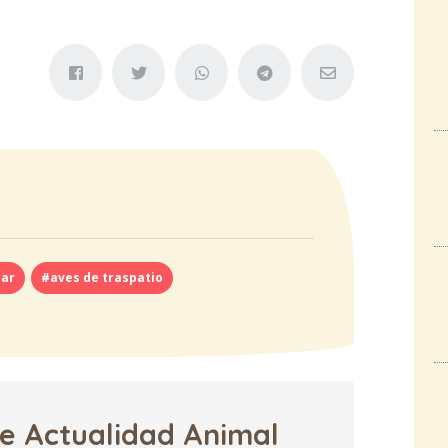
iar
#aves de traspatio
de Actualidad Animal