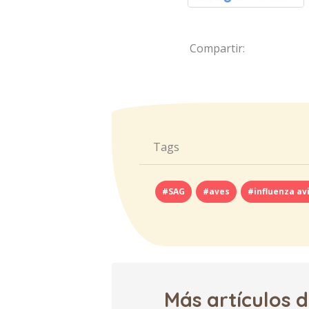
Compartir:
Tags
#SAG
#aves
#influenza av
Más artículos 