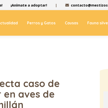
a!
¡Anímate a adoptar!
|
contacto@mestizos.
ctualidad
Perros y Gatos
Causas
Fauna silv
ecta caso de
r en aves de
hillán