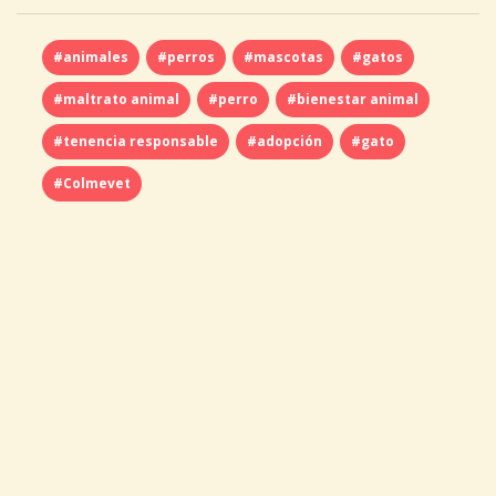
#animales
#perros
#mascotas
#gatos
#maltrato animal
#perro
#bienestar animal
#tenencia responsable
#adopción
#gato
#Colmevet