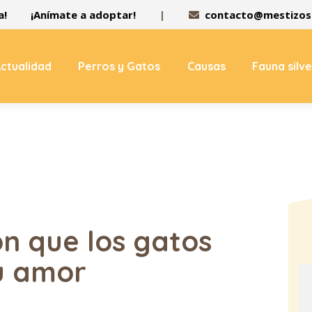
a!
¡Anímate a adoptar!
|
contacto@mestizos.
ctualidad
Perros y Gatos
Causas
Fauna silv
on que los gatos
u amor