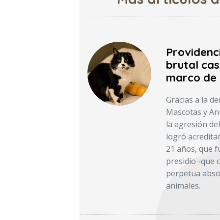
Providenc
brutal cas
marco de 
Gracias a la d
Mascotas y Ani
la agresión del
logró acredita
21 años, que f
presidio -que c
perpetua absol
animales.