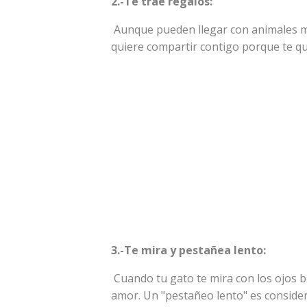
2.-Te trae regalos:
Aunque pueden llegar con animales mu
quiere compartir contigo porque te qu
3.-Te mira y pestañea lento:
Cuando tu gato te mira con los ojos b
amor. Un "pestañeo lento" es conside