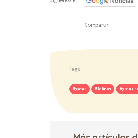
Compartir:
Tags
#gatos
#felinos
#gatos a
Más artículos 