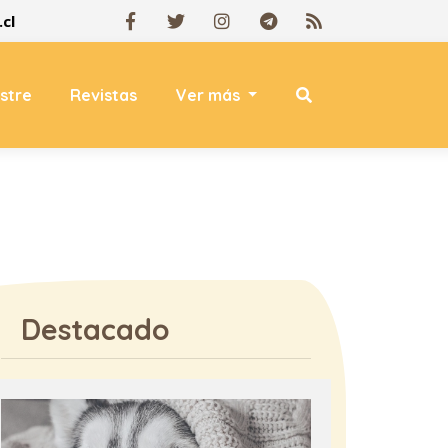
cl
estre
Revistas
Ver más
Destacado